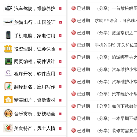
汽车驾驶，维修养护
已过期
（分享）一首放松解压的
已过期
求助YY语音，可私聊
旅游出行，出国签证
已过期
（分享）旅游常识之
手机电脑，家电使用
已过期
手机的GPS 开关和
投资理财，证券保险
已过期
（分享）旅游哪里去
网页编程，硬件设计
已过期
（分享）汽车维护小
程序开发，软件应用
已过期
（分享）汽车维护小
翻译起名，应用写作
已过期
（分享）汽车维护小
精美图片，资源素材
已过期
【分享】如何下载微
音乐赏析，影视动画
已过期
（分享）一本早期不
美食特产，风土人情
已过期
（分享）装修前需要